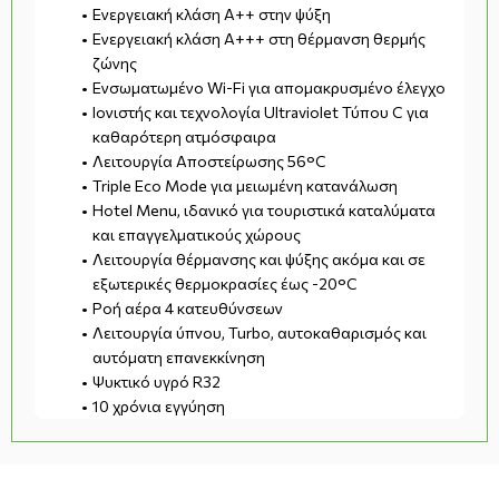
Ενεργειακή κλάση A++ στην ψύξη
Ενεργειακή κλάση A+++ στη θέρμανση θερμής
ζώνης
Ενσωματωμένο Wi-Fi για απομακρυσμένο έλεγχο
Ιονιστής και τεχνολογία Ultraviolet Τύπου C για
καθαρότερη ατμόσφαιρα
Λειτουργία Αποστείρωσης 56°C
Triple Eco Mode για μειωμένη κατανάλωση
Hotel Menu, ιδανικό για τουριστικά καταλύματα
και επαγγελματικούς χώρους
Λειτουργία θέρμανσης και ψύξης ακόμα και σε
εξωτερικές θερμοκρασίες έως -20°C
Ροή αέρα 4 κατευθύνσεων
Λειτουργία ύπνου, Turbo, αυτοκαθαρισμός και
αυτόματη επανεκκίνηση
Ψυκτικό υγρό R32
10 χρόνια εγγύηση