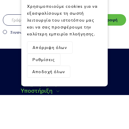
Newsletter
Χρησιμοποιούμε cookies για να
εξασφαλίσουμε τη σωστή
Εγγραφή
λειτουργία του ιστοτόπου μας
και να σας προσφέρουμε την
Συμφωνώ με τους
Όρους και Προϋποθέσεις
καλύτερη εμπειρία πλοήγησης.
Απόρριψη όλων
Ρυθμίσεις
Αποδοχή όλων
Πληροφορίες
Υποστήριξη
Επικοινωνία
Social Media