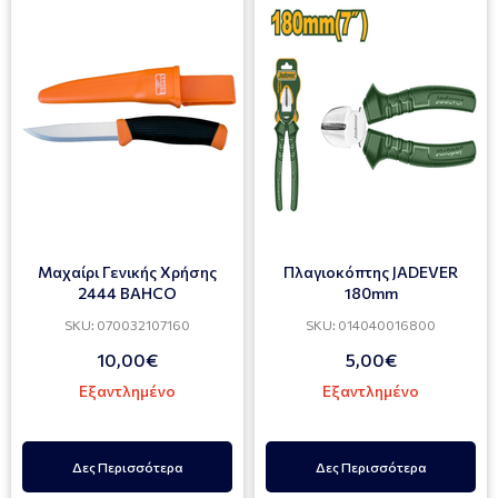
Μαχαίρι Γενικής Χρήσης
Πλαγιοκόπτης JADEVER
2444 BAHCO
180mm
SKU: 070032107160
SKU: 014040016800
10,00€
5,00€
Εξαντλημένο
Εξαντλημένο
Δες Περισσότερα
Δες Περισσότερα