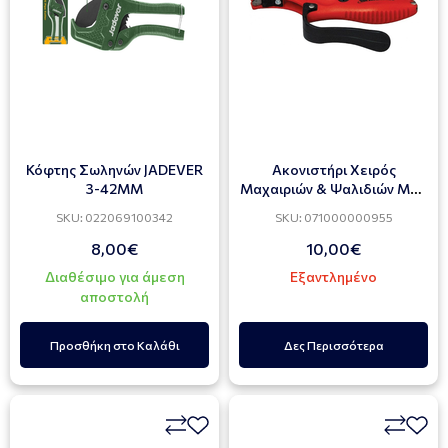
Κόφτης Σωληνών JADEVER
Ακονιστήρι Χειρός
3-42MM
Μαχαιριών & Ψαλιδιών MTX
79102
SKU: 022069100342
SKU: 071000000955
8,00€
10,00€
Διαθέσιμο για άμεση
Εξαντλημένο
αποστολή
Προσθήκη στο Καλάθι
Δες Περισσότερα