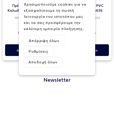
Χρησιμοποιούμε cookies για να
Πρέσα Ακροδεκτών
Κόφτης Σωληνών PVC
Καλωδίων Επικοινωνίας 3
εξασφαλίσουμε τη σωστή
JADEVER JDPC54636
σε 1 HMPC1468P INGCO
λειτουργία του ιστοτόπου μας
SKU: 014000031468
SKU: 022840000002
και να σας προσφέρουμε την
11,00€
6,00€
καλύτερη εμπειρία πλοήγησης.
Εξαντλημένο
Εξαντλημένο
Απόρριψη όλων
Δες Περισσότερα
Δες Περισσότερα
Ρυθμίσεις
Αποδοχή όλων
Newsletter
Εγγραφή
Συμφωνώ με τους
Όρους και Προϋποθέσεις