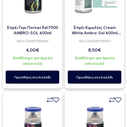
Σπρέι Γκρι Ποντικί Ral7000
Σπρέι Κιμωλίας Cream
AMBRO-SOL 400ml
White Ambro-Sol 400ml
(Λευκό Κρεμ)
SKU: 020057110450
SKU: 020057110901
4,00€
8,50€
Διαθέσιμο για άμεση
Διαθέσιμο για άμεση
αποστολή
αποστολή
Προσθήκη στο Καλάθι
Προσθήκη στο Καλάθι