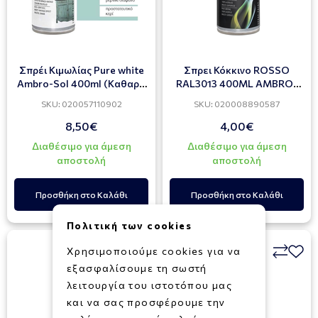
Σπρέι Κιμωλίας Pure white
Σπρει Κόκκινο ROSSO
Ambro-Sol 400ml (Καθαρό
RAL3013 400ML AMBRO-
λευκό)
SOL
SKU: 020057110902
SKU: 020008890587
8,50€
4,00€
Διαθέσιμο για άμεση
Διαθέσιμο για άμεση
αποστολή
αποστολή
Προσθήκη στο Καλάθι
Προσθήκη στο Καλάθι
Πολιτική των cookies
Χρησιμοποιούμε cookies για να
εξασφαλίσουμε τη σωστή
λειτουργία του ιστοτόπου μας
και να σας προσφέρουμε την