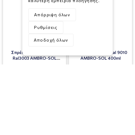
καλύτερη εμπειρία πλοήγησης.
Απόρριψη όλων
Ρυθμίσεις
Αποδοχή όλων
Σπρέι Κόκκινο Ρουμπινί
Σπρέι Λευκό Ματ Ral 9010
Ral3003 AMBRO-SOL
AMBRO-SOL 400ml
400ml
SKU: 020057110170
SKU: 020008890586
4,00€
4,00€
Διαθέσιμο για άμεση
Διαθέσιμο για άμεση
αποστολή
αποστολή
Προσθήκη στο Καλάθι
Προσθήκη στο Καλάθι