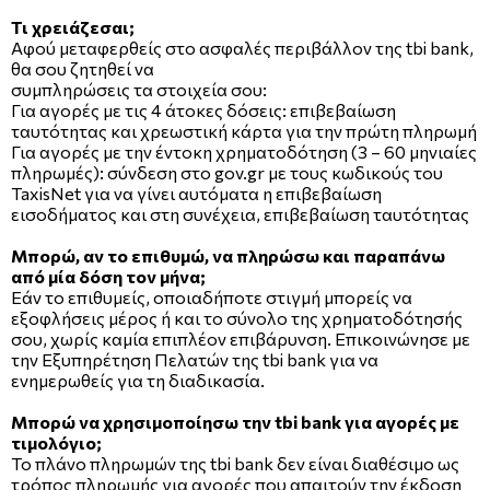
Τι χρειάζεσαι;
Αφού μεταφερθείς στο ασφαλές περιβάλλον της tbi bank,
θα σου ζητηθεί να
συμπληρώσεις τα στοιχεία σου:
Για αγορές με τις 4 άτοκες δόσεις: επιβεβαίωση
ταυτότητας και χρεωστική κάρτα για την πρώτη πληρωμή
Για αγορές με την έντοκη χρηματοδότηση (3 – 60 μηνιαίες
πληρωμές): σύνδεση στο gov.gr με τους κωδικούς του
TaxisΝet για να γίνει αυτόματα η επιβεβαίωση
εισοδήματος και στη συνέχεια, επιβεβαίωση ταυτότητας
Μπορώ, αν το επιθυμώ, να πληρώσω και παραπάνω
από μία δόση τον μήνα;
Εάν το επιθυμείς, οποιαδήποτε στιγμή μπορείς να
εξοφλήσεις μέρος ή και το σύνολο της χρηματοδότησής
σου, χωρίς καμία επιπλέον επιβάρυνση. Επικοινώνησε με
την Εξυπηρέτηση Πελατών της tbi bank για να
ενημερωθείς για τη διαδικασία.
Μπορώ να χρησιμοποίησω την tbi bank για αγορές με
τιμολόγιο;
Το πλάνο πληρωμών της tbi bank δεν είναι διαθέσιμο ως
τρόπος πληρωμής για αγορές που απαιτούν την έκδοση