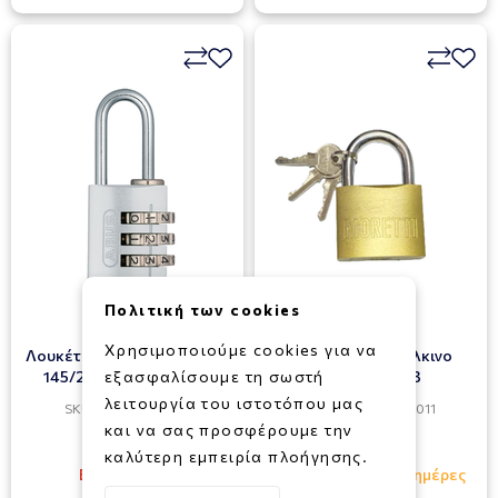
Πολιτική των cookies
Χρησιμοποιούμε cookies για να
Λουκέτο Αποσκευών ABUS
Λουκέτο Ορειχάλκινο
145/20 Με Συνδυασμό
εξασφαλίσουμε τη σωστή
Moretti Νο63
λειτουργία του ιστοτόπου μας
SKU: 022501213000
SKU: 022390606011
και να σας προσφέρουμε την
9,50€
6,50€
καλύτερη εμπειρία πλοήγησης.
Εξαντλημένο
Διαθέσιμο σε 1 - 3 ημέρες