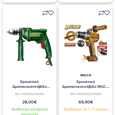
INGCO
Κρουστικό
Κρουστικό
Δραπανοκατσάβιδο
Δραπανοκατσάβιδο INGCO
JADEVER 650W JDMD15651
CIDLI209685 96Nm 20V
SKU: 014040034350
SKU: RG6903209685
28,00€
69,90€
Διαθέσιμο για άμεση
Διαθέσιμο σε 1 - 3 ημέρες
αποστολή