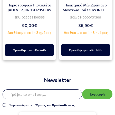
Περιστροφικό Πιστολέτο
Ηλεκτρικό Μίνι Δράπανο
JADEVER JDRH2D2 1500W
Μοντελισμού 130W INGCO
MG1309
SKU: 022069100365
SKU: 0140000131309
90,00€
36,90€
Διαθέσιμο σε 1 - 3 ημέρες
Διαθέσιμο σε 1 - 3 ημέρες
Προσθήκη στο Καλάθι
Προσθήκη στο Καλάθι
Newsletter
Εγγραφή
Συμφωνώ με τους
Όρους και Προϋποθέσεις