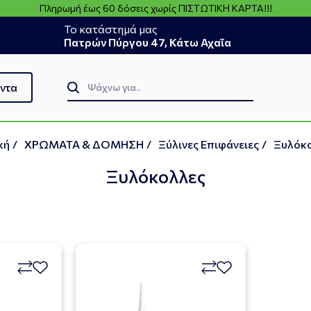
Πληρωμή έως 60 δόσεις χωρίς ΠΙΣΤΩΤΙΚΗ ΚΑΡΤΑ!!!
Το κατάστημά μας
Πατρών Πύργου 47, Κάτω Αχαΐα
ντα
κή
/
ΧΡΩΜΑΤΑ & ΔΟΜΗΣΗ
/
Ξύλινες Eπιφάνειες
/
Ξυλόκ
Ξυλόκολλες