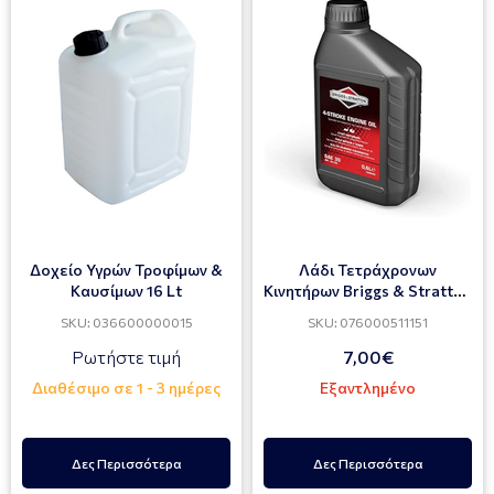
Δοχείο Υγρών Τροφίμων &
Λάδι Τετράχρονων
Καυσίμων 16 Lt
Κινητήρων Briggs & Stratton
SAE 30 600ml
SKU: 036600000015
SKU: 076000511151
Ρωτήστε τιμή
7,00€
Διαθέσιμο σε 1 - 3 ημέρες
Εξαντλημένο
Δες Περισσότερα
Δες Περισσότερα