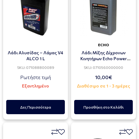
ECHO
Λάδι Αλυσίδας – Λάμας V4
Λάδι Μίξης Δίχρονων
ALCO 1 L
Κινητήρων Echo Power
Blend 1Lt Με Δοσομετρητή
SKU: 071088800089
SKU: 0710560000000
Ρωτήστε τιμή
10,00€
Εξαντλημένο
Διαθέσιμο σε 1 - 3 ημέρες
Δες Περισσότερα
Προσθήκη στο Καλάθι