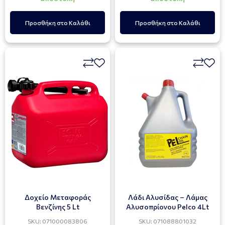
Προσθήκη στο Καλάθι
Προσθήκη στο Καλάθι
Δοχείο Μεταφοράς
Λάδι Αλυσίδας – Λάμας
Βενζίνης 5 Lt
Αλυσοπρίονου Pelco 4Lt
SKU: 071000083806
SKU: 071088801032