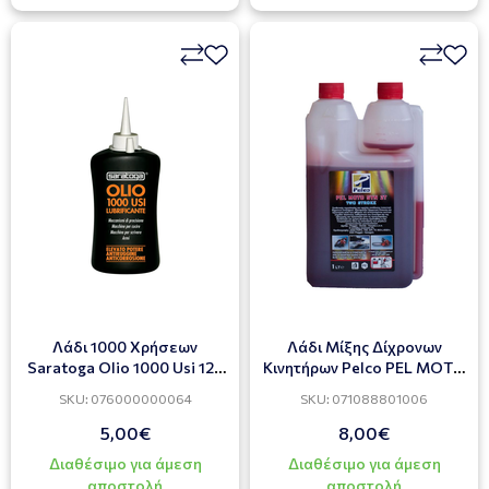
Λάδι 1000 Χρήσεων
Λάδι Μίξης Δίχρονων
Saratoga Olio 1000 Usi 125
Κινητήρων Pelco PEL MOTO
ml
SYN 2T 1L
SKU: 076000000064
SKU: 071088801006
5,00€
8,00€
Διαθέσιμο για άμεση
Διαθέσιμο για άμεση
αποστολή
αποστολή