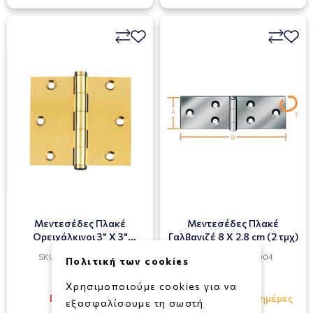
Μεντεσέδες Πλακέ
Μεντεσέδες Πλακέ
Ορειχάλκινοι 3" X 3"
Γαλβανιζέ 8 X 2,8 cm (2 τμχ)
MARTIN 93124
SKU: 022430400003
SKU: 022570201004
Πολιτική των cookies
2,00€
1,80€
Χρησιμοποιούμε cookies για να
Εξαντλημένο
Διαθέσιμο σε 1 - 3 ημέρες
εξασφαλίσουμε τη σωστή