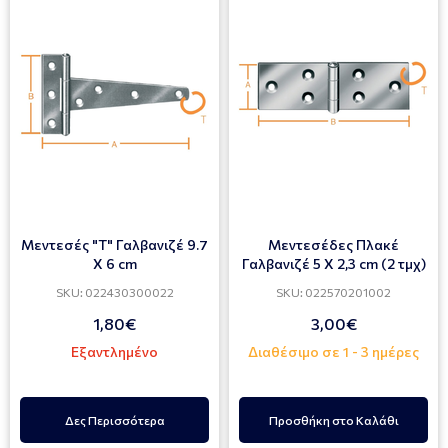
Μεντεσές "Τ" Γαλβανιζέ 9.7
Μεντεσέδες Πλακέ
X 6 cm
Γαλβανιζέ 5 X 2,3 cm (2 τμχ)
SKU: 022430300022
SKU: 022570201002
1,80€
3,00€
Εξαντλημένο
Διαθέσιμο σε 1 - 3 ημέρες
Δες Περισσότερα
Προσθήκη στο Καλάθι