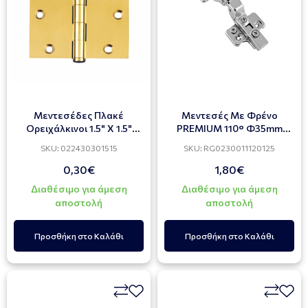
Μεντεσέδες Πλακέ
Mεντεσές Με Φρένο
Ορειχάλκινοι 1.5" X 1.5"
PREMIUM 110° Φ35mm
MARTIN 93222
Μέσα Πόρτα Με Τακάκι 3D
SKU: 022430301515
SKU: RG0230011120125
(2ΤΜΧ)
0,30€
1,80€
Διαθέσιμο για άμεση
Διαθέσιμο για άμεση
αποστολή
αποστολή
Προσθήκη στο Καλάθι
Προσθήκη στο Καλάθι