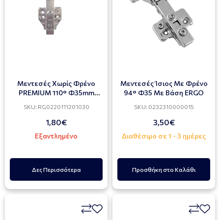
Mεντεσές Χωρίς Φρένο
Μεντεσές Ίσιος Με Φρένο
PREMIUM 110° Φ35mm
94° Φ35 Με Βάση ERGO
Γόνατο Με Τακάκι 3D
SKU: RG0220111201030
SKU: 0232310000015
(2ΤΜΧ)
1,80€
3,50€
Εξαντλημένο
Διαθέσιμο σε 1 - 3 ημέρες
Δες Περισσότερα
Προσθήκη στο Καλάθι