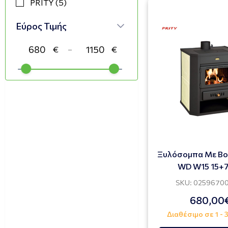
PRITY (5)
Εύρος Τιμής
−
Ξυλόσομπα Με Boi
WD W15 15+
SKU: 0259670
680,00
Διαθέσιμο σε 1 - 