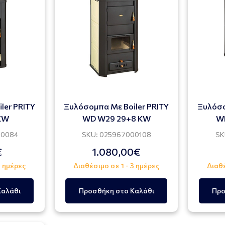
ler PRITY
Ξυλόσομπα Με Boiler PRITY
Ξυλόσο
 KW
WD W29 29+8 KW
W
00084
SKU: 025967000108
SK
€
1.080,00€
3 ημέρες
Διαθέσιμο σε 1 - 3 ημέρες
Διαθέ
Καλάθι
Προσθήκη στο Καλάθι
Προ