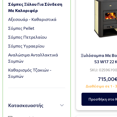
Σόμπες Ξύλου Για Σύνδεση
Με Καλοριφέρ
Αξεσουάρ - Καθαριστικά
Σόμπες Pellet
Σόμπες Πετρελαίου
Σόμπες Υγραερίου
Αναλώσιμα Ανταλλακτικά
Ξυλόσομπα Με Boi
Σομπών
S3 W17 22
Καθαρισμός Τζακιών -
SKU: 0259670
Σομπών
715,00
Διαθέσιμο σε 1 - 
Προσθήκη στο 
Κατασκευαστής