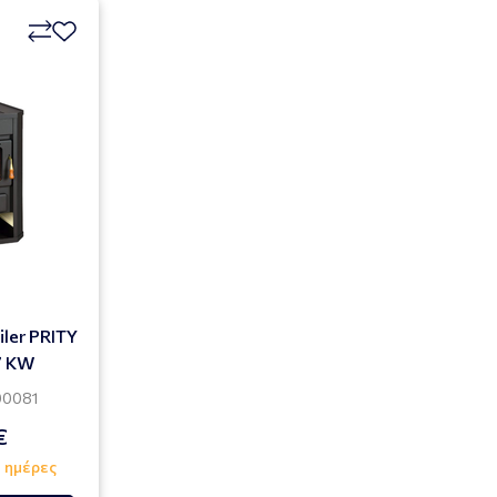
ler PRITY
7 KW
00081
€
3 ημέρες