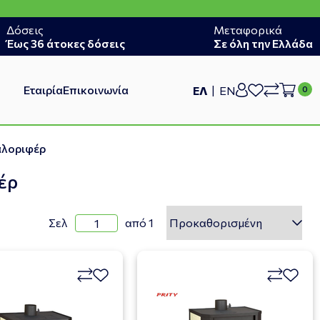
Δόσεις
Μεταφορικά
Έως 36 άτοκες δόσεις
Σε όλη την Ελλάδα
Εταιρία
Επικοινωνία
ΕΛ
EN
αλοριφέρ
έρ
Σελ
από 1