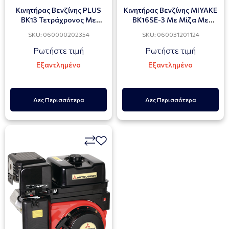
Κινητήρας Βενζίνης PLUS
Κινητήρας Βενζίνης MIYAKE
BK13 Τετράχρονος Με
BK16SE-3 Mε Μίζα Με
Σχοινί 3600 Στροφών 13Hp
Μειωτήρα 1800 Στροφών
SKU: 060000202354
SKU: 060031201124
16hp
Ρωτήστε τιμή
Ρωτήστε τιμή
Εξαντλημένο
Εξαντλημένο
Δες Περισσότερα
Δες Περισσότερα