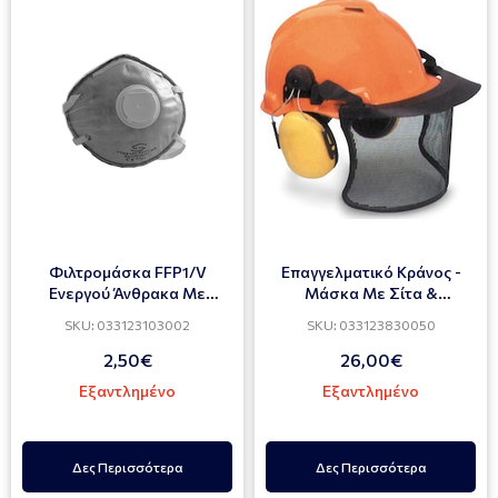
Φιλτρομάσκα FFP1/V
Επαγγελματικό Κράνος -
Ενεργού Άνθρακα Με
Μάσκα Με Σίτα &
Βαλβίδα ERGOMASK
Ωτοασπίδες NOVA
SKU: 033123103002
SKU: 033123830050
2,50€
26,00€
Εξαντλημένο
Εξαντλημένο
Δες Περισσότερα
Δες Περισσότερα