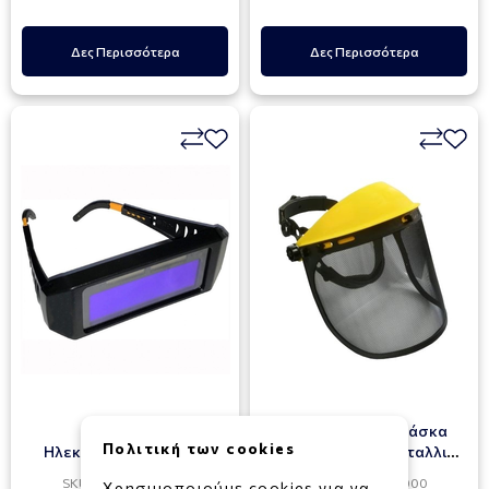
Δες Περισσότερα
Δες Περισσότερα
Γυαλιά
Επαγγελματική Μάσκα
Πολιτική των cookies
Ηλεκτροσυγκόλλησης
Προστασίας Με Μεταλλική
Αυτόματης Σκίασης
Σίτα NOVA
SKU: 014600716065
SKU: 057014030000
Χρησιμοποιούμε cookies για να