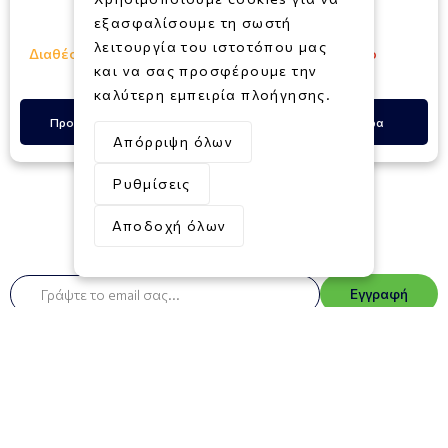
εξασφαλίσουμε τη σωστή
16,00€
12,00€
λειτουργία του ιστοτόπου μας
Διαθέσιμο σε 1 - 3 ημέρες
Εξαντλημένο
και να σας προσφέρουμε την
καλύτερη εμπειρία πλοήγησης.
Προσθήκη στο Καλάθι
Δες Περισσότερα
Απόρριψη όλων
Ρυθμίσεις
Αποδοχή όλων
Newsletter
Εγγραφή
Συμφωνώ με τους
Όρους και Προϋποθέσεις