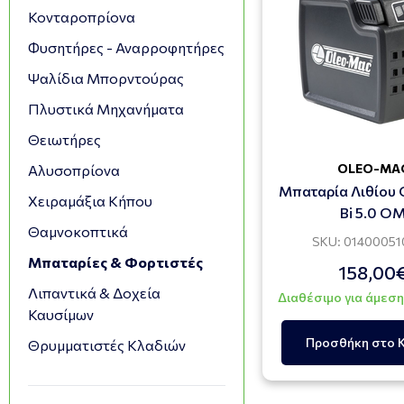
Κονταροπρίονα
Φυσητήρες - Αναρροφητήρες
Ψαλίδια Mπορντούρας
Πλυστικά Mηχανήματα
Θειωτήρες
OLEO-MA
Αλυσοπρίονα
Μπαταρία Λιθίου
Χειραμάξια Κήπου
Bi 5.0 O
Θαμνοκοπτικά
SKU: 0140005
Μπαταρίες & Φορτιστές
158,00
Λιπαντικά & Δοχεία
Διαθέσιμο για άμεσ
Καυσίμων
Προσθήκη στο 
Θρυμματιστές Κλαδιών