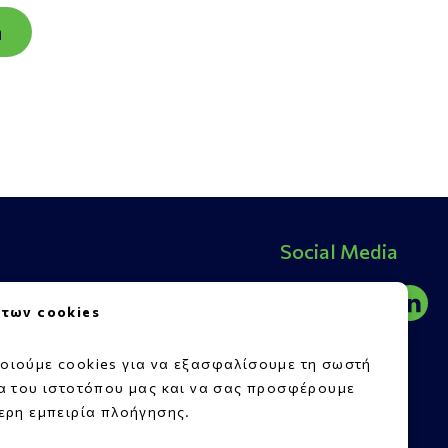
ή
Social Media
7, Κάτω Αχαΐα, 25200
 των cookies
3
οιούμε cookies για να εξασφαλίσουμε τη σωστή
8
ία του ιστοτόπου μας και να σας προσφέρουμε
.gr
ερη εμπειρία πλοήγησης.