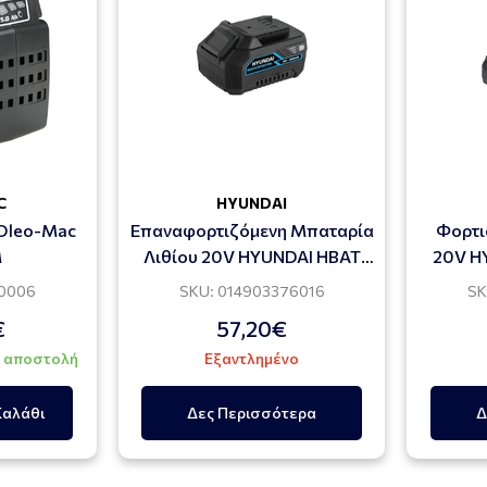
C
HYUNDAI
 Oleo-Mac
Επαναφορτιζόμενη Μπαταρία
Φορτι
M
Λιθίου 20V HYUNDAI HBAT
20V H
20V4A
10006
SKU: 014903376016
SK
€
57,20€
η αποστολή
Εξαντλημένο
Καλάθι
Δες Περισσότερα
Δ