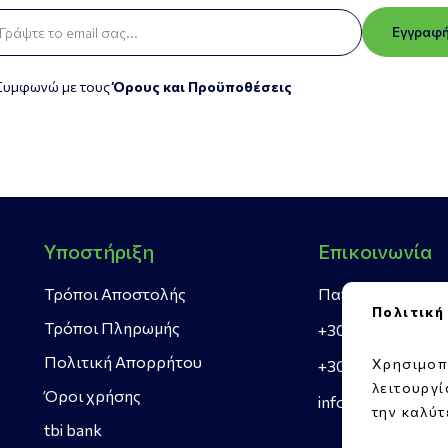
Εγγραφ
Συμφωνώ με τους
Όρους και Προϋποθέσεις
Υποστήριξη
Επικοινωνία
Τρόποι Αποστολής
Πατρών Πύργου 4
Πολιτική
Τρόποι Πληρωμής
+30 269 302 338
Πολιτική Απορρήτου
Χρησιμοπ
+30 697 406 009
λειτουργ
Όροι χρήσης
info@rellosgreen
την καλύτ
tbi bank