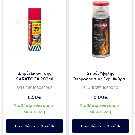
Σπρέι Εκκίνησης
Σπρέι Υψηλής
SARATOGA 200ml
Θερμοκρασίας Γκρί Ανθρακί
Ral7016 ABRO-SOL 400ml
SKU: 069106052006
SKU: RG5711030000
6,50€
8,00€
Διαθέσιμο για άμεση
Διαθέσιμο για άμεση
αποστολή
αποστολή
Προσθήκη στο Καλάθι
Προσθήκη στο Καλάθι