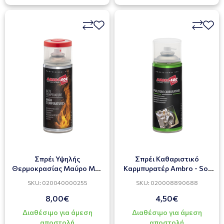
Σπρέι Υψηλής
Σπρέι Καθαριστικό
Θερμοκρασίας Μαύρο Ματ
Καρμπυρατέρ Αmbro - Sol
Ral9005 ABRO-SOL 400ml
400ml
SKU: 020040000255
SKU: 020008890688
8,00€
4,50€
Διαθέσιμο για άμεση
Διαθέσιμο για άμεση
αποστολή
αποστολή