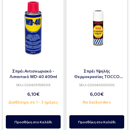
Σπρέι Αντισκωριακό -
Σπρέι Υψηλής
Λιπαντικό WD-40 400ml
Θερμοκρασίας TOCCO
800°C SARATOGA Μαύρο
SKU: 020409158009
SKU: 020040000006
200ml
6,10€
6,00€
Διαθέσιμο σε 1 - 3 ημέρες
No backorders
Προσθήκη στο Καλάθι
Προσθήκη στο Καλάθι