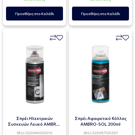
Προσθήκη στο Καλάθι
Προσθήκη στο Καλάθι
Σπρέι Ηλεκτρικών
Σπρέι Αφαιρετικό Κόλλας
Συσκευών Λευκό AMBRO-
AMBRO-SOL 200ml
SOL 400ml
SKU: 020040000012
SKU: 020057120307