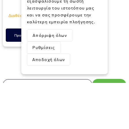
εξασφαλίσουμε τη σωστή
36,00€
λειτουργία του ιστοτόπου μας
και να σας προσφέρουμε την
Διαθέσιμο σε 1 - 3 ημέρες
καλύτερη εμπειρία πλοήγησης.
Απόρριψη όλων
Προσθήκη στο Καλάθι
Ρυθμίσεις
Αποδοχή όλων
Newsletter
Εγγραφή
Συμφωνώ με τους
Όρους και Προϋποθέσεις