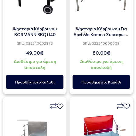
Ψησταριά Κάρβουνου
Ψησταριά Κάρβουνου Για
BORMANN BBQ1140
Αρνί Με Καπάκι Συρταρωτή
95-150 X 55cm
SKU: 022540002978
SKU: 022540000009
49,00€
80,00€
Διαθέσιμο για άμεση
Διαθέσιμο για άμεση
αποστολή
αποστολή
Προσθήκη στο Καλάθι
Προσθήκη στο Καλάθι