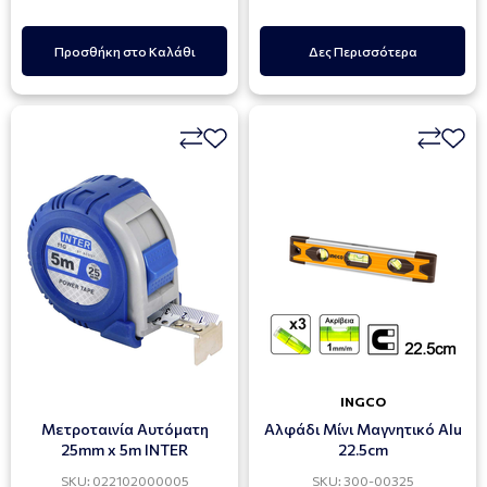
Προσθήκη στο Καλάθι
Δες Περισσότερα
INGCO
Μετροταινία Αυτόματη
Αλφάδι Μίνι Μαγνητικό Alu
25mm x 5m INTER
22.5cm
SKU: 022102000005
SKU: 300-00325