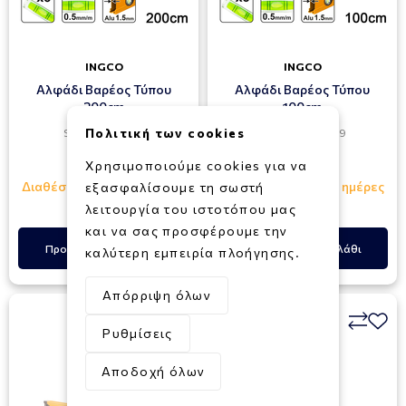
INGCO
INGCO
Αλφάδι Βαρέος Τύπου
Αλφάδι Βαρέος Τύπου
200cm
100cm
Πολιτική των cookies
SKU: 300-00311
SKU: 300-00309
33,90€
16,90€
Χρησιμοποιούμε cookies για να
Διαθέσιμο σε 4 - 10 ημέρες
Διαθέσιμο σε 4 - 10 ημέρες
εξασφαλίσουμε τη σωστή
λειτουργία του ιστοτόπου μας
και να σας προσφέρουμε την
Προσθήκη στο Καλάθι
Προσθήκη στο Καλάθι
καλύτερη εμπειρία πλοήγησης.
Απόρριψη όλων
Ρυθμίσεις
Αποδοχή όλων