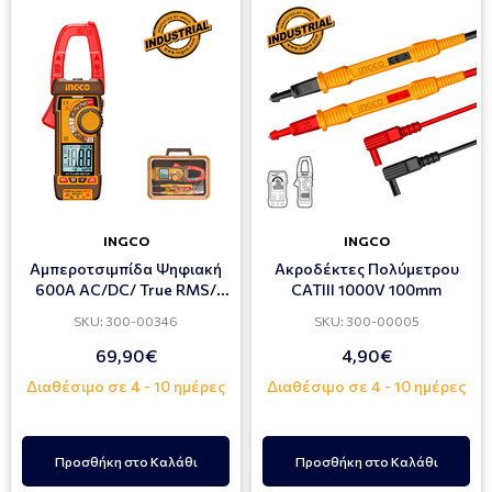
INGCO
INGCO
Αμπεροτσιμπίδα Ψηφιακή
Ακροδέκτες Πολύμετρου
600A AC/DC/ True RMS/
CATIII 1000V 100mm
NCV/ LPF/VFC με
SKU: 300-00346
SKU: 300-00005
Ακροδέκτες
69,90€
4,90€
Διαθέσιμο σε 4 - 10 ημέρες
Διαθέσιμο σε 4 - 10 ημέρες
Προσθήκη στο Καλάθι
Προσθήκη στο Καλάθι