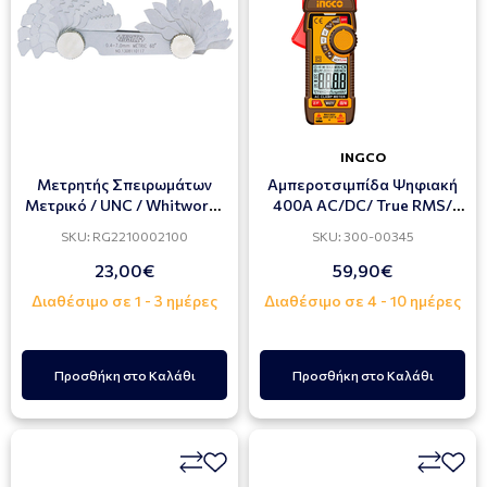
INGCO
Μετρητής Σπειρωμάτων
Αμπεροτσιμπίδα Ψηφιακή
Μετρικό / UNC / Whitworth
400A AC/DC/ True RMS/
4-62 TPI, 28 Φύλλα
NCV με Ακροδέκτες
SKU: RG2210002100
SKU: 300-00345
23,00€
59,90€
Διαθέσιμο σε 1 - 3 ημέρες
Διαθέσιμο σε 4 - 10 ημέρες
Προσθήκη στο Καλάθι
Προσθήκη στο Καλάθι