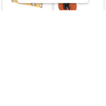
INGCO
Αλφάδι 40cm
Μετροταινία 30m KSEIBI
KS302925
SKU: 300-00307
SKU: 022020000077
3,90€
8,00€
Διαθέσιμο σε 4 - 10 ημέρες
Εξαντλημένο
Προσθήκη στο Καλάθι
Δες Περισσότερα