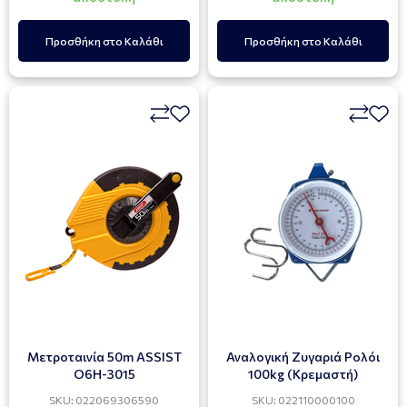
Προσθήκη στο Καλάθι
Προσθήκη στο Καλάθι
Μετροταινία 50m ASSIST
Αναλογική Ζυγαριά Ρολόι
O6H-3015
100kg (Κρεμαστή)
SKU: 022069306590
SKU: 022110000100