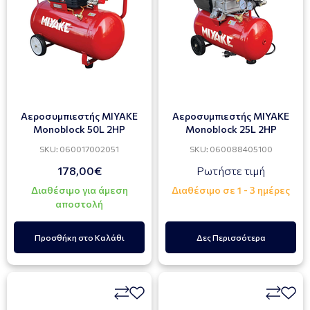
Αεροσυμπιεστής ΜIYAKE
Αεροσυμπιεστής ΜIYAKE
Μonoblock 50L 2HP
Μonoblock 25L 2HP
SKU: 060017002051
SKU: 060088405100
178,00€
Ρωτήστε τιμή
Διαθέσιμο για άμεση
Διαθέσιμο σε 1 - 3 ημέρες
αποστολή
Προσθήκη στο Καλάθι
Δες Περισσότερα