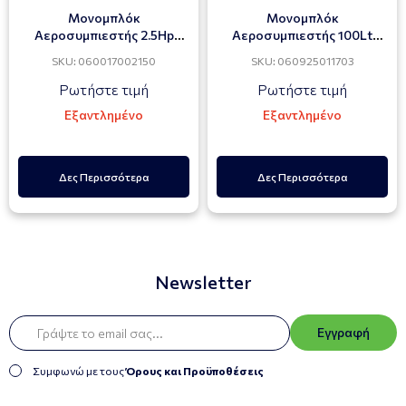
Μονομπλόκ
Μονομπλόκ
Αεροσυμπιεστής 2.5Hp
Αεροσυμπιεστής 100Lt
AIRBLOC 50Lt 220V
GEOTEC 3Hp AC-30100
SKU: 060017002150
SKU: 060925011703
Ρωτήστε τιμή
Ρωτήστε τιμή
Εξαντλημένο
Εξαντλημένο
Δες Περισσότερα
Δες Περισσότερα
Newsletter
Εγγραφή
Συμφωνώ με τους
Όρους και Προϋποθέσεις