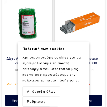
Πολιτική των cookies
Χρησιμοποιούμε cookies για να
Δίχτυ Αναρρίχησης Φυτών
Συνδετήρες Για Δετικό
2Χ10 m Πράσινο
εξασφαλίσουμε τη σωστή
Αμπελιών 604C 1.000
Τεμάχια
λειτουργία του ιστοτόπου μας
SKU: 012000035210
SKU: 080140500001
και να σας προσφέρουμε την
8,00€
5,00€
καλύτερη εμπειρία πλοήγησης.
Διαθέσιμο σε 1 - 3 ημέρες
Εξαντλημένο
Απόρριψη όλων
Προσθήκη στο Καλάθι
Δες Περισσότερα
Ρυθμίσεις