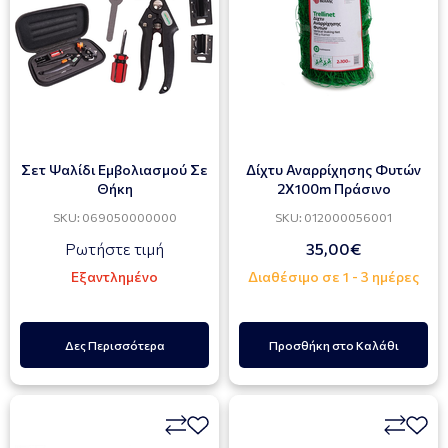
Σετ Ψαλίδι Εμβολιασμού Σε
Δίχτυ Αναρρίχησης Φυτών
Θήκη
2Χ100m Πράσινο
SKU: 069050000000
SKU: 012000056001
Ρωτήστε τιμή
35,00€
Εξαντλημένο
Διαθέσιμο σε 1 - 3 ημέρες
Δες Περισσότερα
Προσθήκη στο Καλάθι