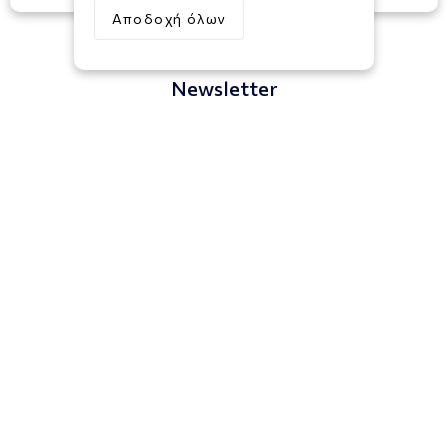
Αποδοχή όλων
Newsletter
Εγγραφή
Συμφωνώ με τους
Όρους και Προϋποθέσεις
Πληροφορίες
Υποστήριξη
Επικοινωνία
Social Media