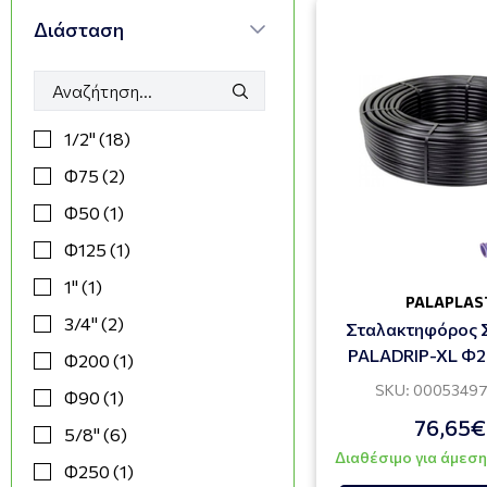
Διάσταση
1/2" (18)
Φ75 (2)
Φ50 (1)
Φ125 (1)
1" (1)
PALAPLAS
3/4" (2)
Σταλακτηφόρος 
PALADRIP-XL Φ
Φ200 (1)
4.0l/h
SKU: 0005349
Φ90 (1)
76,65€
5/8" (6)
Διαθέσιμο για άμεσ
Φ250 (1)