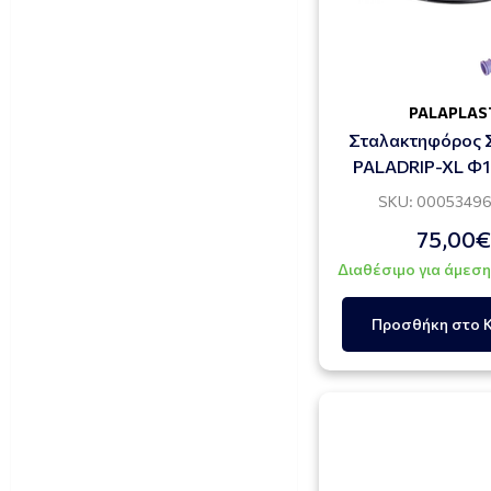
PALAPLAS
Σταλακτηφόρος 
PALADRIP-XL Φ
4.0l/h (400 Μ
SKU: 0005349
75,00€
Διαθέσιμο για άμεσ
Προσθήκη στο 