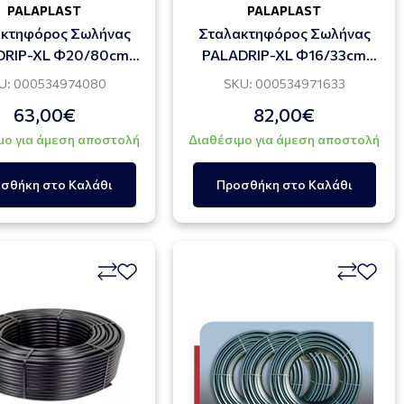
PALAPLAST
PALAPLAST
κτηφόρος Σωλήνας
Σταλακτηφόρος Σωλήνας
DRIP-XL Φ20/80cm
PALADRIP-XL Φ16/33cm
4.0l/h
4.0l/h (400 Μέτρα)
U: 000534974080
SKU: 000534971633
63,00€
82,00€
μο για άμεση αποστολή
Διαθέσιμο για άμεση αποστολή
σθήκη στο Καλάθι
Προσθήκη στο Καλάθι