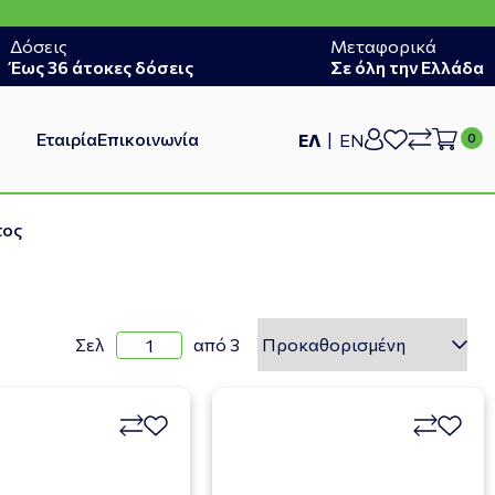
Δόσεις
Μεταφορικά
Έως 36 άτοκες δόσεις
Σε όλη την Ελλάδα
Εταιρία
Επικοινωνία
ΕΛ
EN
τος
Σελ
από 3