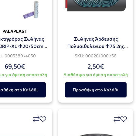
PALAPLAST
κτηφόρος Σωλήνας
Σωλήνας Άρδευσης
DRIP-XL Φ20/50cm
Πολυαιθυλενίου Φ75 2ης
4.0l/h
Γενιάς ΗDPE (100 ΜΕΤΡΑ)
U: 000538974050
SKU: 000201000756
69,50€
2,50€
μο για άμεση αποστολή
Διαθέσιμο για άμεση αποστολή
σθήκη στο Καλάθι
Προσθήκη στο Καλάθι