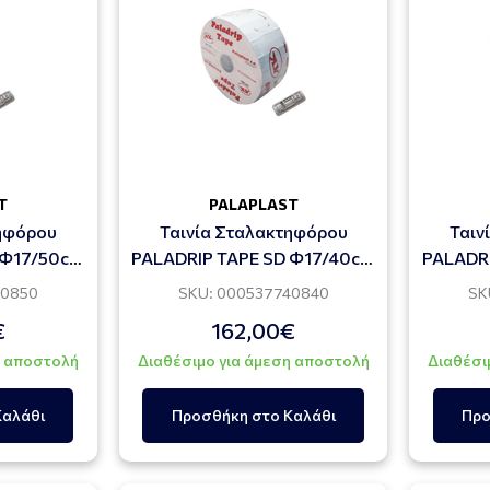
T
PALAPLAST
τηφόρου
Ταινία Σταλακτηφόρου
Ταιν
 Φ17/50cm
PALADRIP TAPE SD Φ17/40cm
PALADR
00m
3,60lt/h 2600m
3
40850
SKU: 000537740840
SK
€
162,00€
η αποστολή
Διαθέσιμο για άμεση αποστολή
Διαθέσι
Καλάθι
Προσθήκη στο Καλάθι
Προ