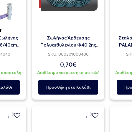
T
Σωλήνας
Σωλήνας Άρδευσης
Σταλα
16/40cm
Πολυαιθυλενίου Φ40 2ης
PALA
έτρα)
Γενιάς ΗDPE (100 ΜΕΤΡΑ)
64040
SKU: 000201000406
SK
0,70€
η αποστολή
Διαθέσιμο για άμεση αποστολή
Διαθέσι
Καλάθι
Προσθήκη στο Καλάθι
Προ