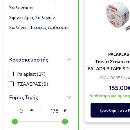
Σωληνάκια
Σφιγκτήρες Σωληνών
Σωλήνες Πιέσεως Άρδευσης
PALAPLAS
Κατασκευαστής
Ταινία Σταλακ
PALADRIP TAPE SD
Palaplast (27)
3,60lt/h 26
SKU: 0005377
ΤΣΑΛΕΡΑΣ (9)
155,00
Διαθέσιμο για άμεσ
Εύρος Τιμής
−
Προσθήκη στο 