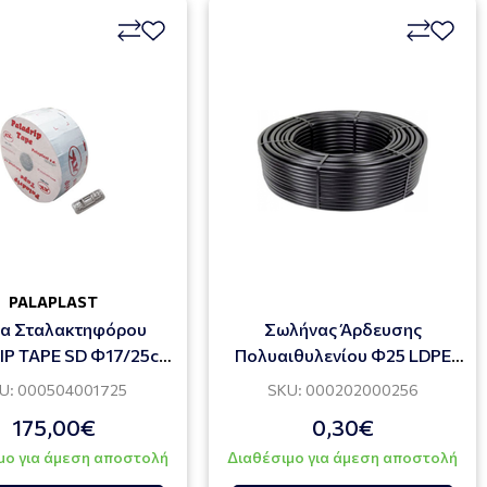
PALAPLAST
ία Σταλακτηφόρου
Σωλήνας Άρδευσης
IP TAPE SD Φ17/25cm
Πολυαιθυλενίου Φ25 LDPE
,60lt/h 2600m
DRIP
U: 000504001725
SKU: 000202000256
175,00€
0,30€
μο για άμεση αποστολή
Διαθέσιμο για άμεση αποστολή