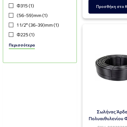
Φ315 (1)
Προσθήκη στο 
(56-59)mm (1)
1 1/2" (36-39)mm (1)
Φ225 (1)
4" (92-97)mm (1)
Περισσότερα
(104-112)mm (1)
(122-131) mm (1)
(32-35)mm (1)
(40-43)mm (1)
(48-51)mm (1)
(52-55)mm (1)
(96-101)mm (1)
Σωλήνας Άρδ
Πολυαιθυλενίου 
12-22mm (1)
DRIP