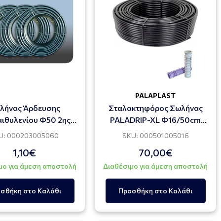
PALAPLAST
λήνας Άρδευσης
Σταλακτηφόρος Σωλήνας
ιθυλενίου Φ50 2ης
PALADRIP-XL Φ16/50cm
ς ΗDPE (100 ΜΕΤΡΑ)
4.0l/h (400 Μέτρα)
U: 000203005060
SKU: 000501005016
1,10€
70,00€
μο για άμεση αποστολή
Διαθέσιμο για άμεση αποστολή
σθήκη στο Καλάθι
Προσθήκη στο Καλάθι