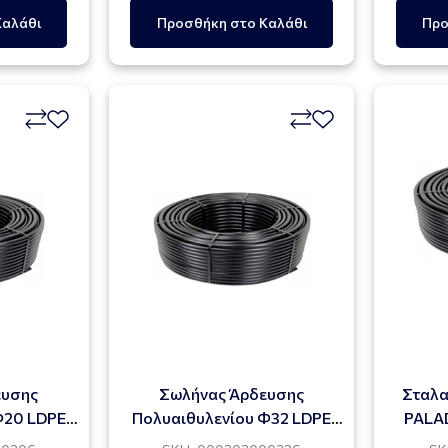
Καλάθι
Προσθήκη στο Καλάθι
Προ
ευσης
Σωλήνας Άρδευσης
Σταλα
Φ20 LDPE
Πολυαιθυλενίου Φ32 LDPE
PALA
DRIP