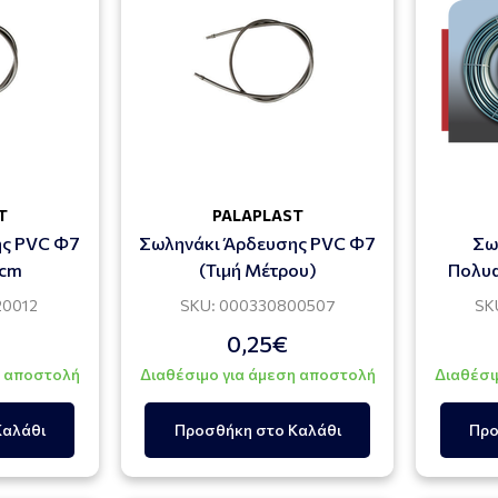
T
PALAPLAST
ης PVC Φ7
Σωληνάκι Άρδευσης PVC Φ7
Σω
0cm
(Τιμή Μέτρου)
Πολυα
Γενιά
20012
SKU: 000330800507
SK
0,25€
η αποστολή
Διαθέσιμο για άμεση αποστολή
Διαθέσι
Καλάθι
Προσθήκη στο Καλάθι
Προ