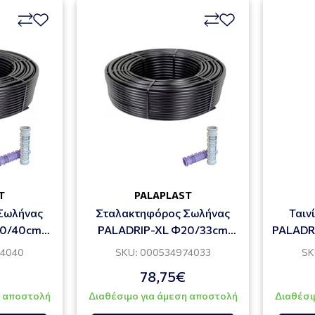
T
PALAPLAST
Σωλήνας
Σταλακτηφόρος Σωλήνας
Ταιν
20/40cm
PALADRIP-XL Φ20/33cm
PALADR
4.0l/h
3
74040
SKU: 000534974033
SK
78,75€
η αποστολή
Διαθέσιμο για άμεση αποστολή
Διαθέσι