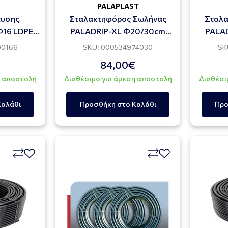
PALAPLAST
ευσης
Σταλακτηφόρος Σωλήνας
Σταλα
Φ16 LDPE
PALADRIP-XL Φ20/30cm
PALA
4.0l/h
00166
SKU: 000534974030
SK
84,00€
η αποστολή
Διαθέσιμο για άμεση αποστολή
Διαθέσι
Καλάθι
Προσθήκη στο Καλάθι
Προ