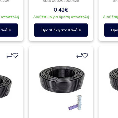
00206
SKU: 000202000326
SK
0,42€
η αποστολή
Διαθέσιμο για άμεση αποστολή
Διαθέσι
Καλάθι
Προσθήκη στο Καλάθι
Προ