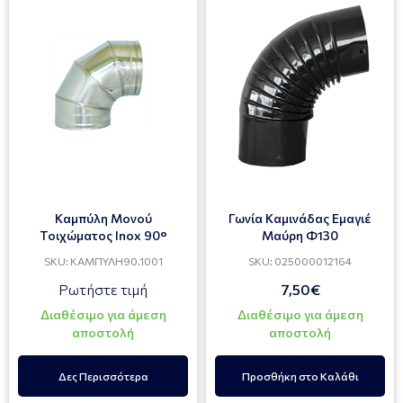
Καμπύλη Μονού
Γωνία Καμινάδας Εμαγιέ
Tοιχώματος Ιnox 90°
Μαύρη Φ130
SKU: ΚΑΜΠΥΛΗ90.1001
SKU: 025000012164
Ρωτήστε τιμή
7,50€
Διαθέσιμο για άμεση
Διαθέσιμο για άμεση
αποστολή
αποστολή
Δες Περισσότερα
Προσθήκη στο Καλάθι