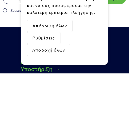
και να σας προσφέρουμε την
Συμφωνώ με τους
Όρους και Προϋποθέσεις
καλύτερη εμπειρία πλοήγησης.
Απόρριψη όλων
Ρυθμίσεις
Αποδοχή όλων
Πληροφορίες
Υποστήριξη
Επικοινωνία
Social Media