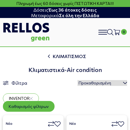
Πληρωμή έως 60 δόσεις χωρίς ΠΙΣΤΩΤΙΚΗ ΚΑΡΤΑ!!!
Δόσεις
Έως 36 άτοκες δόσεις
Μεταφορικά
Σε όλη την Ελλάδα
search
ΚΛΙΜΑΤΙΣΜΟΣ
Κλιματιστικά-Air condition
Φίλτρα
INVENTOR
Καθαρισμός φίλτρων
Νέο
Νέο