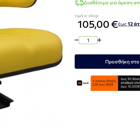
Διαθέσιμο για άμεση α
τιμή e-shop
105,00 €
έως
12 ά
Προσθήκη στο