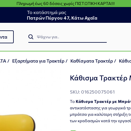
Πληρωμή έως 60 δόσεις χωρίς ΠΙΣΤΩΤΙΚΗ ΚΑΡΤΑ!!!
Το κατάστημά μας
Πατρών Πύργου 47, Κάτω Αχαΐα
ντα
ΑΤΑ
/
Εξαρτήματα για Τρακτέρ
/
Καθίσματα Τρακτέρ
/
Κάθισ
Κάθισμα Τρακτέρ 
SKU: 016250075061
Το
Κάθισμα Τρακτέρ με Μπράτ
αντικατάστασης για γεωργικά τρ
μπράτσα για καλύτερη στήριξη τ
των κραδασμών κατά την εργασ