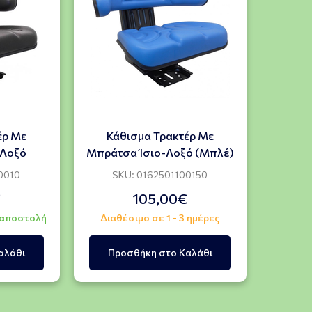
έρ Με
Κάθισμα Τρακτέρ Με
-Λοξό
Μπράτσα Ίσιο-Λοξό (Μπλέ)
0010
SKU: 0162501100150
€
105,00€
 αποστολή
Διαθέσιμο σε 1 - 3 ημέρες
αλάθι
Προσθήκη στο Καλάθι