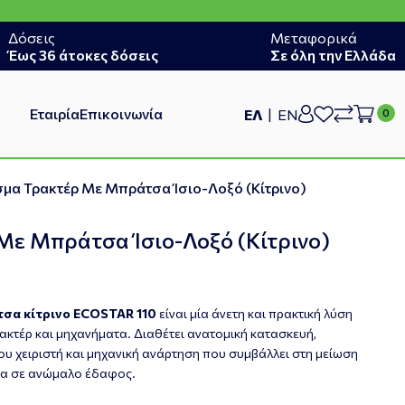
Δόσεις
Μεταφορικά
Έως 36 άτοκες δόσεις
Σε όλη την Ελλάδα
Εταιρία
Επικοινωνία
ΕΛ
EN
μα Τρακτέρ Με Μπράτσα Ίσιο-Λοξό (Κίτρινο)
Με Μπράτσα Ίσιο-Λοξό (Κίτρινο)
σα κίτρινο ECOSTAR 110
είναι μία άνετη και πρακτική λύση
ακτέρ και μηχανήματα. Διαθέτει ανατομική κατασκευή,
ου χειριστή και μηχανική ανάρτηση που συμβάλλει στη μείωση
ία σε ανώμαλο έδαφος.