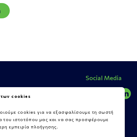
ή
Social Media
7, Κάτω Αχαΐα, 25200
 των cookies
3
οιούμε cookies για να εξασφαλίσουμε τη σωστή
8
ία του ιστοτόπου μας και να σας προσφέρουμε
.gr
ερη εμπειρία πλοήγησης.