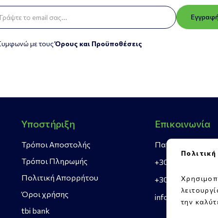
Εγγραφ
Συμφωνώ με τους
Όρους και Προϋποθέσεις
Υποστήριξη
Επικοινωνία
Τρόποι Αποστολής
Πατρών Πύργου 4
Πολιτική
Τρόποι Πληρωμής
+30 269 302 338
Πολιτική Απορρήτου
Χρησιμοπ
+30 697 406 009
λειτουργ
Όροι χρήσης
info@rellosgreen
την καλύτ
tbi bank