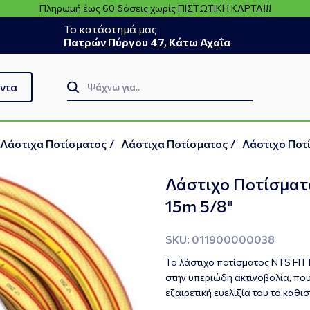
Πληρωμή έως 60 δόσεις χωρίς ΠΙΣΤΩΤΙΚΗ ΚΑΡΤΑ!!!
Το κατάστημά μας
Πατρών Πύργου 47, Κάτω Αχαΐα
ντα
 Λάστιχα Ποτίσματος
/
Λάστιχα Ποτίσματος
/
Λάστιχο Ποτί
Λάστιχο Ποτίσματ
15m 5/8"
SKU: 011900000038
Το λάστιχο ποτίσματος NTS FITT
στην υπεριώδη ακτινοβολία, που
εξαιρετική ευελιξία του το καθι