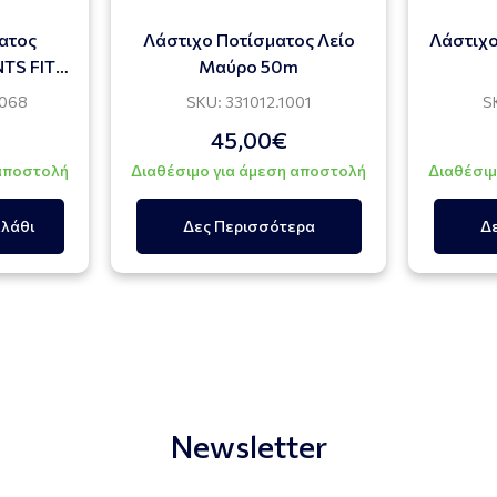
ατος
Λάστιχο Ποτίσματος Λείο
Λάστιχο
NTS FITT
Μαύρο 50m
0068
SKU: 331012.1001
S
45,00€
 αποστολή
Διαθέσιμο για άμεση αποστολή
Διαθέσιμ
λάθι
Δες Περισσότερα
Δ
Newsletter